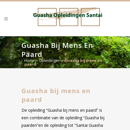
Guasha Bij Mens En
Paard
Home
>
Opleidingen
>
Guasha bij mens en
paard
Guasha bij mens en
paard
De opleiding “Guasha bij mens en paard” is
een combinatie van de opleiding “Guasha bij
paarden”en de opleiding tot “Santai Guasha