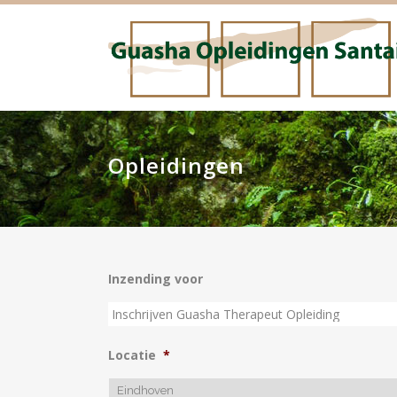
Opleidingen
GUASHA GEZICHTSBEHANDELING
SAN
GUASHA GEZICHTSBEHANDELING –
GUA
THE WHOLE SHABANG
GUA
GEZICHTSREFLEXOLOGIE
Inzending voor
EXA
GUASHA KENNISMAKINGSDAG
LOC
PRAKTIJKBEGELEIDING
Locatie
*
TRAININGSDAGEN LICENTIEHOUDERS
SANTAI GUASHA THERAPIE