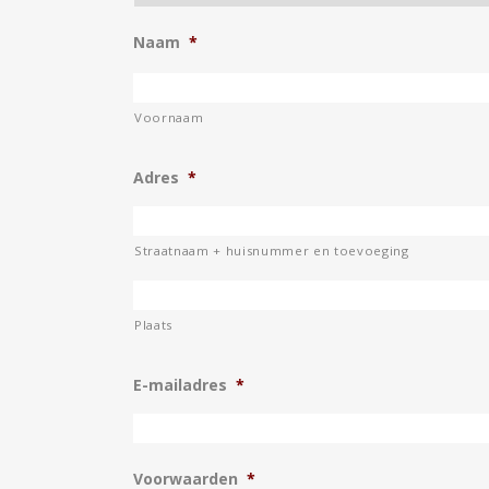
JE EIGEN PAARD BEHANDELEN MET
Naam
*
GUASHA
Voornaam
Adres
*
Straatnaam + huisnummer en toevoeging
Plaats
E-mailadres
*
Voorwaarden
*