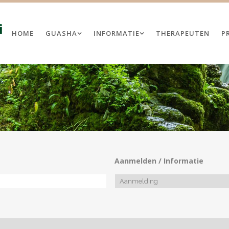
HOME
GUASHA
INFORMATIE
THERAPEUTEN
P
TAI GUASHA THERAPEUT
PROGRAMMA NL
SHA BIJ MENS EN PAARD
TRAININGSDAGEN VOOR
LICENTIEHOUDERS
SHA BIJ PAARDEN
Aanmelden / Informatie
GUASHA KENNISMAKINGSDAG
MEN
GUASHA BIJ MENS EN PAARD
ATIES
GUASHA BIJ PAARDEN