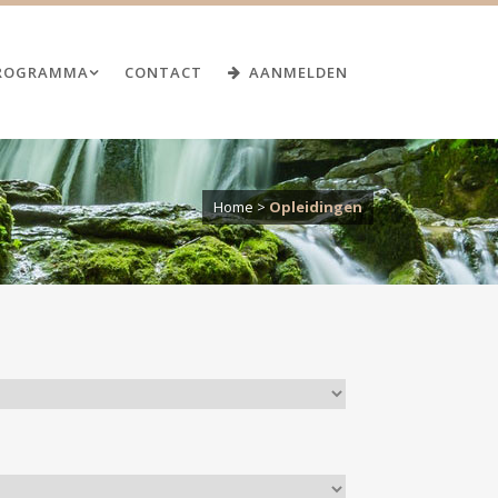
ROGRAMMA
CONTACT
AANMELDEN
Home
>
Opleidingen
SANTAI GUASHA
GEZICHTSBEHANDELING
GUASHA GEZICHTSBEHANDELING –
THE WHOLE SHABANG
EXAMENDATA
GEZICHTSREFLEXOLOGIE
JE EIGEN PAARD BEHANDELEN MET
GUASHA