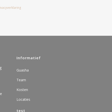
ivacyverklaring
Informatief
g
Guasha
Team
Kosten
de
Locaties
test