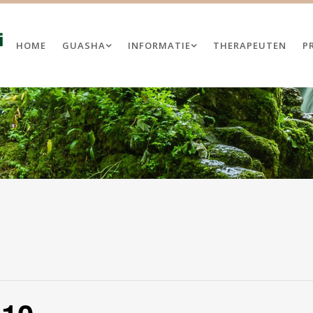
HOME
GUASHA
INFORMATIE
THERAPEUTEN
P
TAI GUASHA THERAPEUT
PROGRAMMA NL
SHA BIJ MENS EN PAARD
TRAININGSDAGEN VOOR
LICENTIEHOUDERS
SHA BIJ PAARDEN
GUASHA KENNISMAKINGSDAG
MEN
GUASHA BIJ MENS EN PAARD
ATIES
GUASHA BIJ PAARDEN