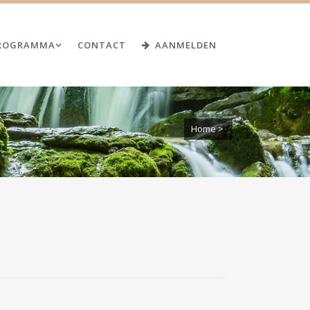
ROGRAMMA
CONTACT
AANMELDEN
Home
>
SANTAI GUASHA
GEZICHTSBEHANDELING
GUASHA GEZICHTSBEHANDELING –
THE WHOLE SHABANG
EXAMENDATA
GEZICHTSREFLEXOLOGIE
JE EIGEN PAARD BEHANDELEN MET
GUASHA