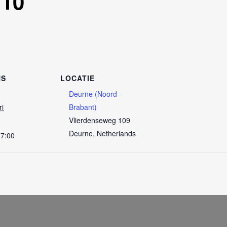
 10
NS
LOCATIE
Deurne (Noord-
ri
Brabant)
Vlierdenseweg 109
Deurne
,
Netherlands
17:00