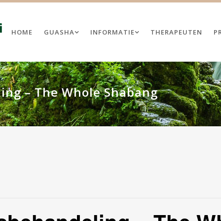
HOME
GUASHA
INFORMATIE
THERAPEUTEN
P
ing – The Whole Shabang
TAI GUASHA THERAPEUT
PROGRAMMA NL
SHA BIJ MENS EN PAARD
TRAININGSDAGEN VOOR
LICENTIEHOUDERS
SHA BIJ PAARDEN
GUASHA KENNISMAKINGSDAG
MEN
GUASHA BIJ MENS EN PAARD
ATIES
GUASHA BIJ PAARDEN