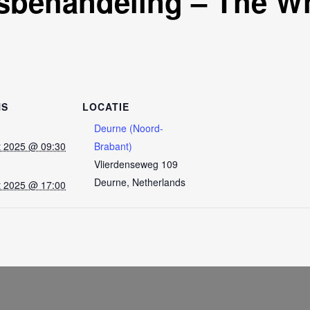
sbehandeling – The W
NS
LOCATIE
Deurne (Noord-
t 2025 @ 09:30
Brabant)
Vlierdenseweg 109
Deurne
,
Netherlands
t 2025 @ 17:00