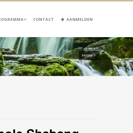
ROGRAMMA
CONTACT
AANMELDEN
Home
>
SANTAI GUASHA
GEZICHTSBEHANDELING
GUASHA GEZICHTSBEHANDELING –
THE WHOLE SHABANG
EXAMENDATA
GEZICHTSREFLEXOLOGIE
JE EIGEN PAARD BEHANDELEN MET
GUASHA